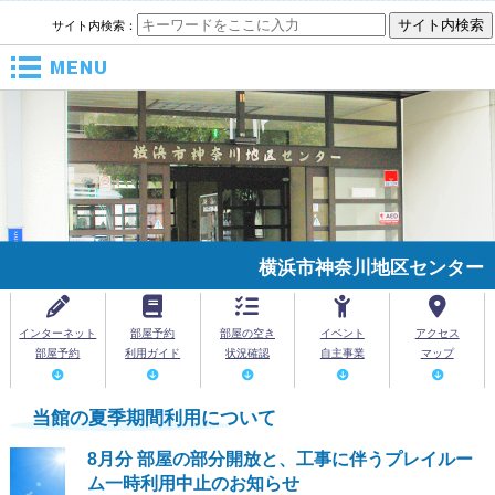
サイト内検索：
メニュー
横浜市神奈川地区センター
インターネット
部屋予約
部屋の空き
イベント
アクセス
部屋予約
利用ガイド
状況確認
自主事業
マップ
当館の夏季期間利用について
8月分 部屋の部分開放と、工事に伴うプレイルー
ム一時利用中止のお知らせ