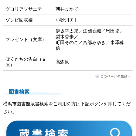
グロリアソサエテ
朝井まかて
ゾンビ回収婦
小砂川チト
伊坂幸太郎／江國香織／恩田陸／
梨木香歩／
プレゼント（文庫）
町田そのこ／宮部みゆき／米澤穂
信
ぼくたちの告白（文
高森泉
庫）
図書検索
横浜市図書館蔵書検索をご利用の方は下記ボタンを押してくだ
さい。